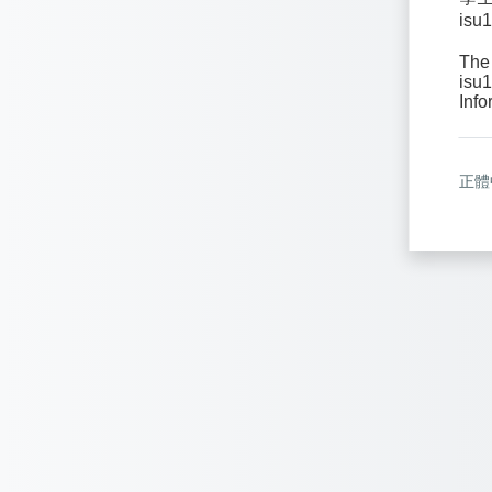
is
The 
isu1
Info
正體中