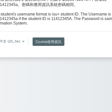
u11412345a。密碼和應用資訊系統密碼相同。
student's username format is isu+ student ID. The Username is
1412345a if the student ID is 11412345A. The Password is sam
rmation System.
文 ‎(zh_tw)‎
Cookie使用資訊