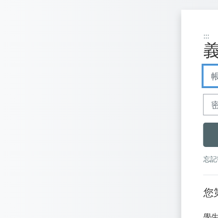
跳至主內容
:::
義
帳號
密碼
忘記密
您
學生